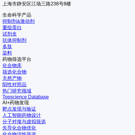
上海市静安区江场三路238号8楼
生命科学产品
抑制剂&激动剂
重组蛋白
试剂盒
抗体抑制剂
多肽
染料
药物筛选平台
化合物库
筛选化合物
天然产物
阳性对照品
热门研究领域
Topscience Database
AI+药物发现
靶点发现与验证
人工智能药物设计
分子对接与虚拟筛选
先导化合物优化
化合物活性筛选