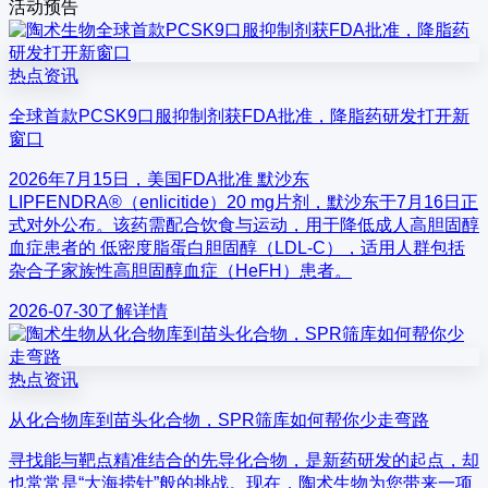
活动预告
热点资讯
全球首款PCSK9口服抑制剂获FDA批准，降脂药研发打开新
窗口
2026年7月15日，美国FDA批准 默沙东
LIPFENDRA®（enlicitide）20 mg片剂，默沙东于7月16日正
式对外公布。该药需配合饮食与运动，用于降低成人高胆固醇
血症患者的 低密度脂蛋白胆固醇（LDL-C），适用人群包括
杂合子家族性高胆固醇血症（HeFH）患者。
2026-07-30
了解详情
热点资讯
从化合物库到苗头化合物，SPR筛库如何帮你少走弯路
寻找能与靶点精准结合的先导化合物，是新药研发的起点，却
也常常是“大海捞针”般的挑战。现在，陶术生物为您带来一项