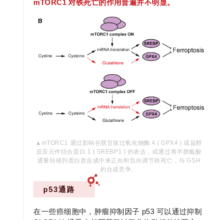
mTORC1 对铁死亡的作用普遍并不明显。
▲
mTORC1
通过影响谷胱甘肽过氧化物酶 4 ( GPX4 ) 或甾醇
反应元件结合蛋白 1 ( SREBP1 ) 的表达，或通过将半胱氨酸
通量转移到蛋白质合成中来正向和负向调节铁死亡，与 GSH
的合成竞争。
p53通路
在一些癌细胞中，肿瘤抑制因子 p53 可以通过抑制