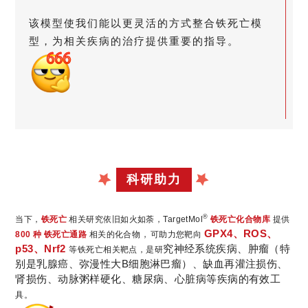
该模型使我们能以更灵活的方式整合铁死亡模
型，为相关疾病的治疗提供重要的指导。
科研助力
®
当下，
铁死亡
相关研究依旧如火如荼，TargetMol
铁死亡化合物库
提供
GPX
4、
ROS
、
，
800 种 铁死亡通路
相关的化合物
可助力您
靶向
p53
、
Nrf2
究神经系统疾病、肿瘤（特
等铁死亡
相关靶点，是研
别是乳腺癌、弥漫性大B细胞淋巴瘤）、缺血再灌注损伤、
肾损伤、动脉粥样硬化、糖尿病、心脏病等疾病的有效工
具。