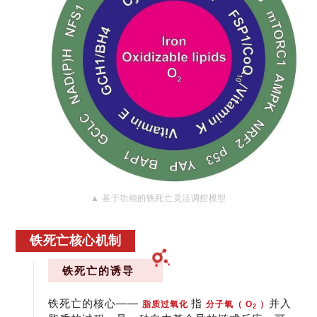
▲
基于功能的铁死亡灵活调控模型
铁死亡核心机制
铁死亡的诱导
铁死亡的核心——
指
并入
脂质过氧化
分子氧（ O
）
2