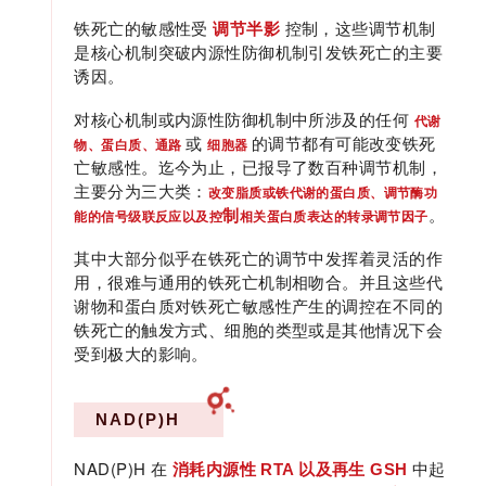
铁死亡的敏感性受
调节半影
控制，这些调节机制
是核心机制突破内源性防御机制引发铁死亡的主要
诱因。
对核心机制或内源性防御机制中所涉及的任何
代谢
或
的调节都有可能改变铁死
物、蛋白质、通路
细胞器
亡敏感性。迄今为止，已报导了数百种调节机制，
主要分为三大类：
改变脂质或铁代谢的蛋白质、调节酶功
制
。
能的信号级联反
应以及控
相关蛋白质表达的转录调节因子
其中大部分似乎在铁死亡的调节中发挥着灵活的作
用，很难与通用的铁死亡机制相吻合。并且这些代
谢物和蛋白质对铁死亡敏感性产生的调控在不同的
铁死亡的触发方式、细胞的类型或是其他情况下会
受到极大的影响。
NAD(P)H
NAD(P)H 在
中起
消耗
内源性 RTA 以及再生 GSH