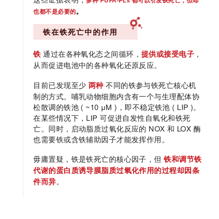
多
种 PUFA-PLs 都可以引发铁死亡，但却
。
也都不是必要的
铁在铁死亡中的作用
铁
通过在各种氧化态之间循环，
提供或接受电子
，
从而促进电池中的各种氧化还原反应。
目前已发现至少
不同的铁参与铁死亡核心机
两种
制的方式。哺乳动物细胞内含有一个与生理配体协
松散调的铁池 ( ~10 μM )，即不稳定铁池 ( LIP )。
在某些情况下，LIP 可促进自发性自氧化和铁死
亡。同时，启动脂质过氧化反应的 NOX 和 LOX 酶
也需要铁或含铁辅助因子才能发挥作用。
毋庸置疑，铁是铁死亡的核心因子，但
铁和调节铁
代谢的蛋白质诱导膜脂质过氧化作用的过程却因条
。
件而异