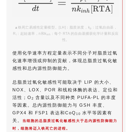
▲铁死亡易感性定量模型。[LH]：脂质浓度，k
：过氧自由基，
p
R
：起始速率，n和k
：每个 RTA 的自由基捕获化学计量和反应
i
inh
性。
使用化学速率方程定量表示不同分子对脂质过氧
化速率增强或抑制的贡献，体现总脂质过氧化敏
感性和总内源性防御能力。
总脂质过氧化敏感性可能取决于 LIP 的大小、
NOX、LOX、POR 和线粒体酶的表达、定位和
活性；O
含量以及不同种类 PUFA-PL 的丰度
2
等因素。总内源性防御能力与 GSH 丰度、
GPX4 和 FSP1 表达和CoQ
水平等因素有
10
关。
当细胞的总脂质过氧化敏感性大于总内源性防御能力
时，细胞将迈入铁死亡的进程。