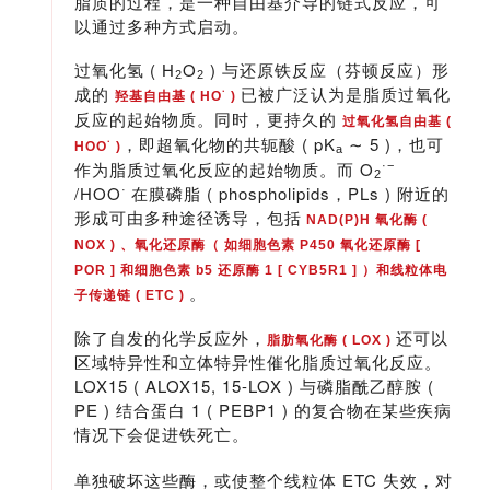
脂质的过程，是一种自由基介导的链式反应，可
以通过多种方式启动。
过氧化氢 ( H
O
) 与还原铁反应（芬顿反应）形
2
2
成的
已被广泛认为是脂质过氧化
·
羟基自由基 ( HO
)
反应的起始物质。同时，更持久的
过氧化氢自由基 (
，即超氧化物的共轭酸 ( pK
∼ 5 )，也可
·
HOO
)
a
作为脂质过氧化反应的起始物质。而 O
·
−
2
/HOO
在膜磷脂 ( phospholipids，PLs ) 附近的
·
形成可由多种途径诱导，包括
NAD(P)H 氧化酶 (
NOX ) 、氧化还原酶（ 如细胞色素 P450 氧化还原酶 [
POR ] 和细胞色素 b5 还原酶 1 [ CYB5R1 ] ）和线粒体电
。
子传递链 ( ETC )
除了自发的化学反应外，
还可以
脂肪氧化酶 ( LOX )
区域特异性和立体特异性催化脂质过氧化反应。
LOX15 ( ALOX15, 15-LOX ) 与磷脂酰乙醇胺 (
PE ) 结合蛋白 1 ( PEBP1 ) 的复合物在某些疾病
情况下会促进铁死亡。
单独破坏这些酶，或使整个线粒体 ETC 失效，对