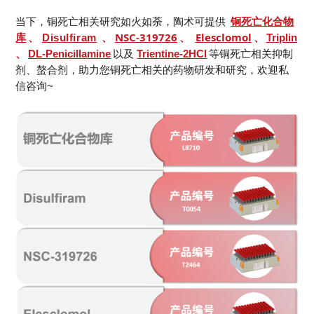
当下，铜死亡相关研究如火如荼，陶术可提供
铜死亡化合物
NSC-319726
Elesclomol
库
、
Disulfiram
、
、
、
Triplin
、
DL-Penicillamine
以及
Trientine-2HCl
等铜死亡相关抑制
剂、螯合剂，助力您铜死亡相关的药物研发和研究，欢迎私
信咨询~