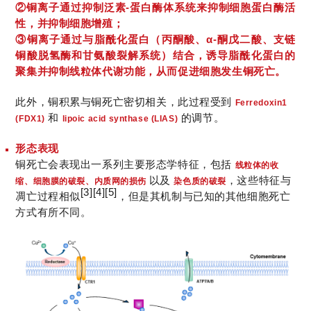
②铜离子通过抑制泛素-蛋白酶体系统来抑制细胞蛋白酶活
性，并抑制细胞增殖；
③铜离子通过与脂酰化蛋白（丙酮酸、α-酮戊二酸、支链
铜酸脱氢酶和甘氨酸裂解系统）结合，诱导脂酰化蛋白的
聚集并抑制线粒体代谢功能，从而促进细胞发生铜死亡。
此外，铜积累与铜死亡密切相关
，此过程受到
Ferredoxin1
和
的调节。
(FDX1)
lipoic acid synthase (LIAS)
形态表现
铜死亡会表现出一系列主要形态学特征，包括
线粒体的收
以及
，这些特征与
缩
、细胞膜的破裂、内质网的损伤
染色质的破裂
[3][4][5]
凋亡过程相似
，但是
其机制与已知的其他细胞死亡
方式有所不同。