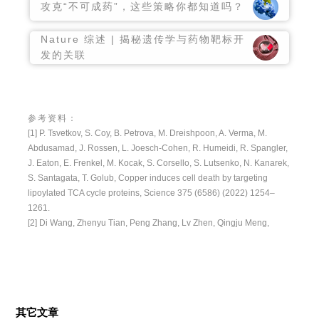
攻克“不可成药”，这些策略你都知道吗？
Nature 综述 | 揭秘遗传学与药物靶标开
发的关联
参考资料：
[1] P. Tsvetkov, S. Coy, B. Petrova, M. Dreishpoon, A. Verma, M.
Abdusamad, J. Rossen, L. Joesch-Cohen, R. Humeidi, R. Spangler,
J. Eaton, E. Frenkel, M. Kocak, S. Corsello, S. Lutsenko, N. Kanarek,
S. Santagata, T. Golub, Copper induces cell death by targeting
lipoylated TCA cycle proteins, Science 375 (6586) (2022) 1254–
1261.
[2] Di Wang, Zhenyu Tian, Peng Zhang, Lv Zhen, Qingju Meng,
Benteng Sun, Xingli Xu, Tong Jia, Shengqiang Li,The molecular
mechanisms of cuproptosis and its relevance to cardiovascular
disease,Biomedicine & Pharmacotherapy,Volume
163,2023,114830,ISSN 0753-
3322,https://doi.org/10.1016/j.biopha.2023.114830.
其它文章
[3] G. Zhao, H. Sun, T. Zhang, J.X. Liu, Copper induce zebrafish