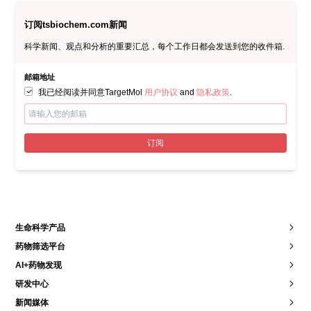
retinal developmental defects via triggering stresses and apoptosis,
Cell Commun. Signal. 18 (1) (2020) 45.
订阅tsbiochem.com新闻
[4] Liao Jianzhao, Yang Fan, Tang Zhaoxin, Yu Wenlan, Han
科学新闻、观点和分析的重要汇总，每个工作日都会发送到您的收件箱.
Qingyue, Inhibition of Caspase-1-dependent pyroptosis attenuates
copper-induced apoptosis in chicken hepatocytes, Ecotoxicol.
邮箱地址
Environ. Saf. (2019).
我已经阅读并同意TargetMol
用户协议
and
隐私政策
.
[5] X. Tao, X. Wan, D. Wu, E. Song, Y. Song, A tandem activation of
NLRP3 inflammasome induced by copper oxide nanoparticles and
dissolved copper ion in J774A.1 macrophage, J. Hazard. Mater. 411
(2021), 125134.
订阅
[6] K. Shimada, E. Reznik, M.E. Stokes, L. Krishnamoorthy, P.H. Bos,
Y. Song, C. E. Quartararo, N.C. Pagano, D.R. Carpizo, A.C.
deCarvalho, D.C. Lo, B. R. Stockwell, Copper-binding small
molecule induces oxidative stress and cellcycle arrest in
glioblastomapatient-derived cells, Cell Chem. Biol. 25 (5) (2018)
585–594, e7.
生命科学产品
[7] N.C. Yip, I.S. Fombon, P. Liu, S. Brown, V. Kannappan, A.L.
药物筛选平台
Armesilla, B. Xu, J. Cassidy, J.L. Darling, W. Wang, Disulfiram
AI+药物发现
modulated ROS-MAPK and NFκB pathways and targeted breast
研发中心
cancer cells with cancer stem cell-like properties, Br. J. Cancer 104
(10) (2011) 1564–1574.
新闻媒体