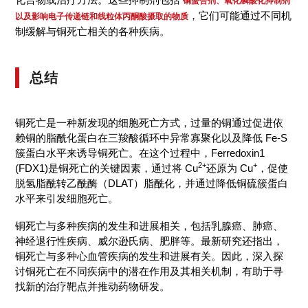
铜螯合剂、氧化磷酸化抑制剂
，它们可能通过不同机
以及影响电子传递链和线粒体丙酮酸摄取的物质
制缓解与铜死亡相关的各种疾病。
总结
铜死亡是一种新发现的细胞死亡方式，过量的铜通过促进依
赖铜的脂酰化蛋白在三羧酸循环中异常寡聚化以及降低 Fe-S
簇蛋白水平来诱导铜死亡。在这个过程中，Ferredoxin1
2+
+
(FDX1)是铜死亡的关键因素，通过将 Cu
还原为 Cu
，促使
脱氢脂酰转乙酰酶（DLAT）脂酰化，并通过降低铜硫簇蛋白
水平来引发细胞死亡。
铜死亡与多种疾病的发生和进展相关，包括乳腺癌、肺癌、
神经退行性疾病、威尔逊氏病、肥胖等。最新研究还指出，
铜死亡与多种心血管疾病的发生和进展有关。因此，深入探
讨铜死亡在不同疾病中的潜在作用及其相关机制，有助于寻
找新的治疗靶点并推动药物研发。