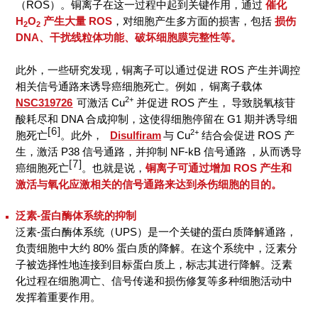
（ROS）。铜离子在这一过程中起到关键作用，通过
催化
H
O
产生大量 ROS
，对细胞产生多方面的损害，包括
损伤
2
2
DNA、干扰线粒体功能、破坏细胞膜完整性等。
此外，一些研究发现，铜离子可以通过促进 ROS 产生并调控
相关信号通路来诱导癌细胞死亡。例如，
铜离子载体
2+
NSC319726
可激活 Cu
并促进 ROS 产生，
导致脱氧核苷
酸耗尽和 DNA 合成抑制，这使得细胞停留在 G1 期并诱导细
[6]
2+
胞死亡
。此外，
Disulfiram
与 Cu
结合会促进 ROS 产
生，激活 P38 信号通路，并抑制 NF-kB 信号通路
，从而诱导
[7]
癌细胞死亡
。也就是说，
铜离子可通过增加 ROS 产生和
激活与氧化应激相关的信号通路来达到杀伤细胞的目的。
泛素-蛋白酶体系统的抑制
泛素-蛋白酶体系统（UPS）是一个关键的蛋白质降解通路，
负责细胞中大约 80% 蛋白质的降解。在这个系统中，泛素分
子被选择性地连接到目标蛋白质上，标志其进行降解。泛素
化过程在细胞凋亡、信号传递和损伤修复等多种细胞活动中
发挥着重要作用。