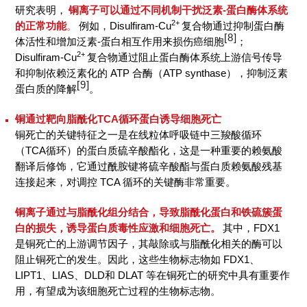
研究表明，
铜离子可以通过不同机制干扰泛素-蛋白酶体系统
2+
的正常功能
。
例如，Disulfiram-Cu
复合物通过抑制蛋白酶
[8]
体活性和增加泛素-蛋白相互作用来损伤癌细胞
；
2+
Disulfiram-Cu
复合物通过阻止蛋白酶体系统上游信号传导
和抑制依赖泛素化的 ATP 合酶（ATP synthase），抑制泛素
[9]
蛋白质的降解
。
铜通过靶向脂酰化TCA循环蛋白诱导细胞死亡
铜死亡的关键特征之一是在线粒体呼吸链中三羧酸循环
（TCA循环）的蛋白质硫辛酸酯化，这是一种重要的赖氨酸
翻译后修饰，它通过酰胺键将硫辛酸酯与蛋白质赖氨酸残基
连接起来，对调控 TCA 循环的关键酶非常重要。
铜离子通过与脂酰化组分结合，导致脂酰化蛋白和铁硫簇蛋
白的损失，诱导蛋白质毒性应激和细胞死亡。
其中，FDX1
是铜死亡的上游调节因子，其敲除或与脂酰化相关的酶可以
阻止铜死亡的发生。因此，这些生物标志物如 FDX1、
LIPT1、LIAS、DLD和 DLAT 等在铜死亡的研究中具有重要作
用，有望成为该细胞死亡过程的生物标志物。