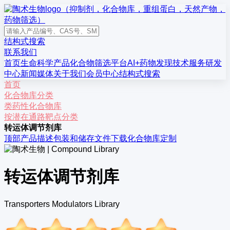
结构式搜索
联系我们
首页
生命科学产品
化合物筛选平台
AI+药物发现
技术服务
研发
中心
新闻媒体
关于我们
会员中心
结构式搜索
首页
化合物库分类
类药性化合物库
按潜在通路靶点分类
转运体调节剂库
顶部
产品描述
包装和储存
文件下载
化合物库定制
转运体调节剂库
Transporters Modulators Library