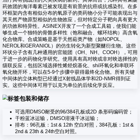
药效团的海洋毒素已被发现是有前景的抗癌或抗感染剂。在多
环框架内含有相似分布的氧原子的类药物小分子可能表现出与
其天然产物原型相似的生物效应，但对特定分子靶向具有更大
的功效和特异性。ASINEX开发了一个合成工具箱，使我们能
够生成一个独特的骨骼多样性（饱和融合、螺环结构）高含氧
化合物库。合成策略是基于天然萜类产物（如NOPOL、
NEROL和GERANIOL）的仿生转化为新型聚醚衍生物。这些
环状分子含有几种通用的官能团（OH、NH、COOH），可用
于进一步的药物化学研究。使用具有高对映或非对映选择性的
级联反应，包括区域选择性烯烃烷基化、shi环氧化和串联环
氧化物开环，可以在5-9个步骤中获得最终化合物。所有关键
中间体的立体构型已经通过X射线晶体学和2D-NMR得到证
实。这些中间体可用于以克为单位的后续化学反应。
包装和储存
可选用DMSO耐受的96/384孔板或2D 条形码编码管；
干粉蓝冰运输，DMSO溶液干冰运输；
排布：96孔板：1st & 12th 空白对照，384孔板：1st &
2nd & 23th & 24th空白对照。