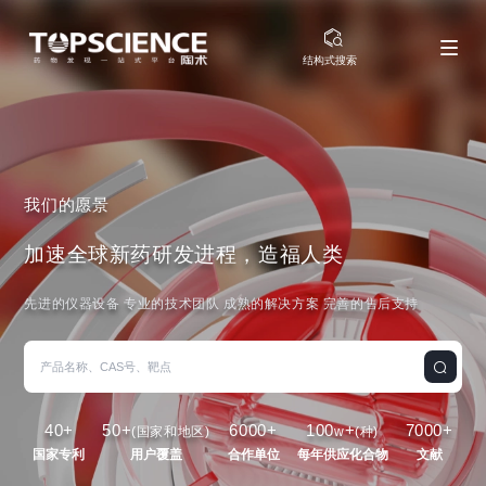
结构式搜索
我们的愿景
加速全球新药研发进程，造福人类
先进的仪器设备 专业的技术团队 成熟的解决方案 完善的售后支持
40
+
50
+
6000
+
100
+
7000
+
(国家和地区)
w
(种)
国家专利
用户覆盖
合作单位
每年供应化合物
文献