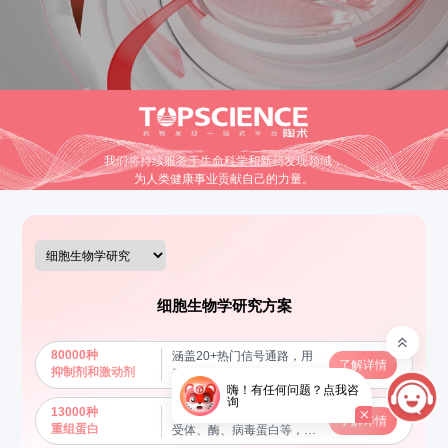
我们将持续服务于生命科学和新药发现领域，
为人类健康事业贡献自己的力量。
细胞生物学研究方案
80000种
涵盖20+热门信号通路，用
了解详情
抑制剂和激动剂
于调节和研究特定信号通路
嗨！有任何问题？点我咨
的功能，揭示分子机制
询
13000种
包括细胞因子、生长因子、
了解详情
重组蛋白
受体、酶、病毒蛋白等，用