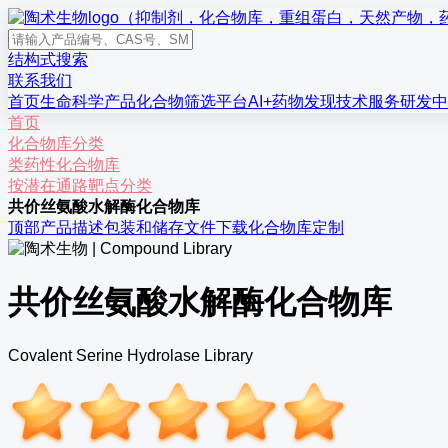
结构式搜索
联系我们
首页
生命科学产品
化合物筛选平台
AI+药物发现
技术服务
研发中
首页
化合物库分类
类药性化合物库
按潜在通路靶点分类
共价丝氨酸水解酶化合物库
顶部
产品描述
包装和储存
文件下载
化合物库定制
共价丝氨酸水解酶化合物库
Covalent Serine Hydrolase Library