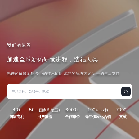
我们的愿景
加速全球新药研发进程，造福人类
先进的仪器设备 专业的技术团队 成熟的解决方案 完善的售后支持
40
+
50
+
6000
+
100
+
7000
+
(国家和地区)
w
(种)
国家专利
用户覆盖
合作单位
每年供应化合物
文献