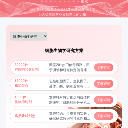
我们将持续服务于生命科学和新药发现领域，
为人类健康事业贡献自己的力量。
细胞生物学研究方案
80000种
涵盖20+热门信号通路，用
了解详情
抑制剂和激动剂
于调节和研究特定信号通路
的功能，揭示分子机制
13000种
包括细胞因子、生长因子、
了解详情
重组蛋白
受体、酶、病毒蛋白等，用
于蛋白质功能研究及相互作
用验证，帮助揭示关键生物
1000种
支持针对特定靶点的抗体抑
了解详情
学过程
抗体抑制剂
制研究，帮助解析分子机制
和信号通路
支持精确、可重复的实验，
高质量试剂盒
了解详情
确保研究数据的可靠性和稳
定性