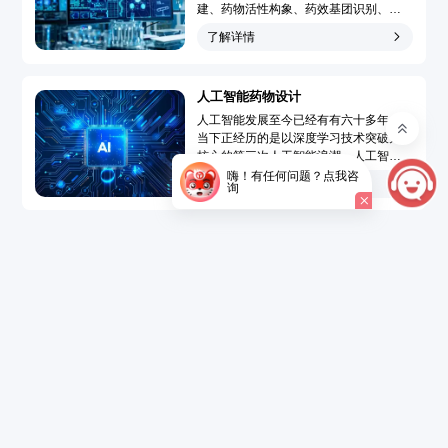
建、药物活性构象、药效基团识别、靶
点-药物作用模型模拟和药物三维定量构
了解详情
效关系分析，广泛地应用于先导化合物
发现和先导化合物优化的药物分子设计
过程，大大提高了药物设计水平、速度
人工智能药物设计
和成功率，使药物设计从基于偶然性趋
向于定向化和合理化。...
人工智能发展至今已经有有六十多年，
当下正经历的是以深度学习技术突破为
核心的第三次人工智能浪潮。人工智能
药物设计（Artificial Intelligence Drug
嗨！有任何问题？点我咨
了解详情
询
Design，AIDD）是指在创新药研发过程
中引入人工智能技术，结合大数据的精
准药物设计，以达到短时、低成本开发
新药的目的。...
了解详情