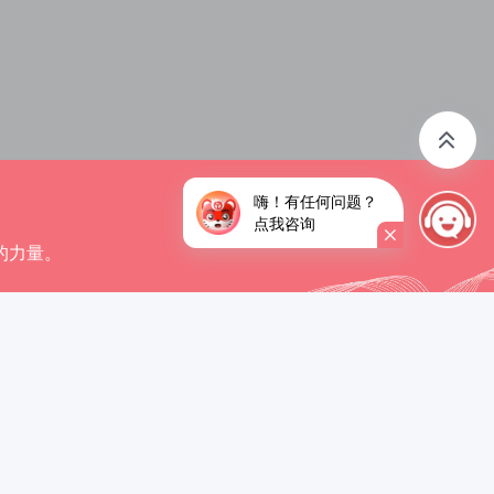
嗨！有任何问题？
点我咨询
的力量。
+
7000
+
(种)