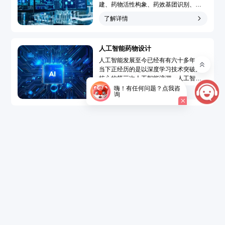
建、药物活性构象、药效基团识别、靶
点-药物作用模型模拟和药物三维定量构
了解详情
效关系分析，广泛地应用于先导化合物
发现和先导化合物优化的药物分子设计
过程，大大提高了药物设计水平、速度
人工智能药物设计
和成功率，使药物设计从基于偶然性趋
向于定向化和合理化。...
人工智能发展至今已经有有六十多年，
当下正经历的是以深度学习技术突破为
核心的第三次人工智能浪潮。人工智能
药物设计（Artificial Intelligence Drug
嗨！有任何问题？点我咨
了解详情
询
Design，AIDD）是指在创新药研发过程
中引入人工智能技术，结合大数据的精
准药物设计，以达到短时、低成本开发
新药的目的。...
了解详情