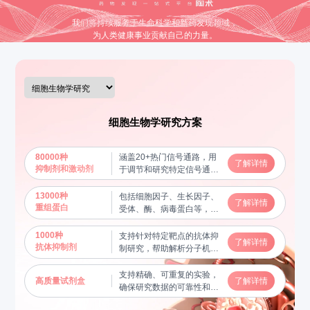
我们将持续服务于生命科学和新药发现领域，
为人类健康事业贡献自己的力量。
细胞生物学研究方案
80000种
涵盖20+热门信号通路，用
了解详情
抑制剂和激动剂
于调节和研究特定信号通路
的功能，揭示分子机制
13000种
包括细胞因子、生长因子、
了解详情
重组蛋白
受体、酶、病毒蛋白等，用
于蛋白质功能研究及相互作
用验证，帮助揭示关键生物
1000种
支持针对特定靶点的抗体抑
了解详情
学过程
抗体抑制剂
制研究，帮助解析分子机制
和信号通路
支持精确、可重复的实验，
高质量试剂盒
了解详情
确保研究数据的可靠性和稳
定性