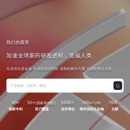
我们的愿景
加速全球新药研发进程，造福人类
先进的仪器设备 专业的技术团队 成熟的解决方案 完善的售后支持
40
+
50
+
6000
+
100
+
7000
+
(国家和地区)
w
(种)
国家专利
用户覆盖
合作单位
每年供应化合物
文献