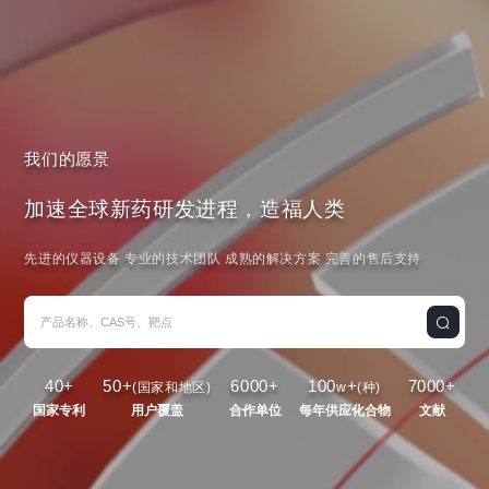
我们的愿景
加速全球新药研发进程，造福人类
先进的仪器设备 专业的技术团队 成熟的解决方案 完善的售后支持
40
+
50
+
6000
+
100
+
7000
+
(国家和地区)
w
(种)
国家专利
用户覆盖
合作单位
每年供应化合物
文献