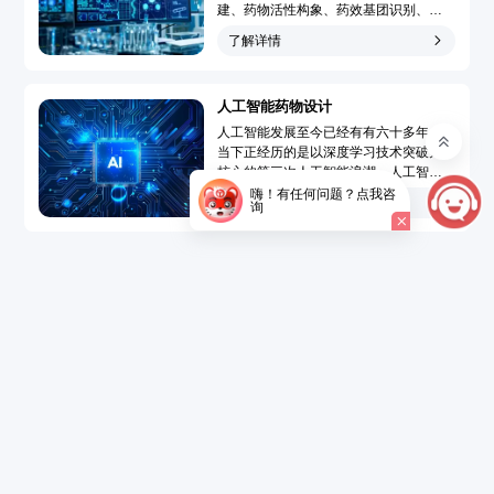
建、药物活性构象、药效基团识别、靶
点-药物作用模型模拟和药物三维定量构
了解详情
效关系分析，广泛地应用于先导化合物
发现和先导化合物优化的药物分子设计
过程，大大提高了药物设计水平、速度
人工智能药物设计
和成功率，使药物设计从基于偶然性趋
向于定向化和合理化。...
人工智能发展至今已经有有六十多年，
当下正经历的是以深度学习技术突破为
核心的第三次人工智能浪潮。人工智能
药物设计（Artificial Intelligence Drug
嗨！有任何问题？点我咨
了解详情
询
Design，AIDD）是指在创新药研发过程
中引入人工智能技术，结合大数据的精
准药物设计，以达到短时、低成本开发
新药的目的。...
了解详情