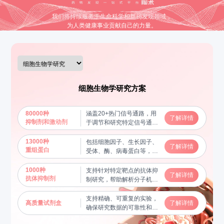
我们将持续服务于生命科学和新药发现领域，
为人类健康事业贡献自己的力量。
细胞生物学研究方案
80000种
涵盖20+热门信号通路，用
了解详情
抑制剂和激动剂
于调节和研究特定信号通路
的功能，揭示分子机制
13000种
包括细胞因子、生长因子、
了解详情
重组蛋白
受体、酶、病毒蛋白等，用
于蛋白质功能研究及相互作
用验证，帮助揭示关键生物
1000种
支持针对特定靶点的抗体抑
了解详情
学过程
抗体抑制剂
制研究，帮助解析分子机制
和信号通路
支持精确、可重复的实验，
高质量试剂盒
了解详情
确保研究数据的可靠性和稳
定性