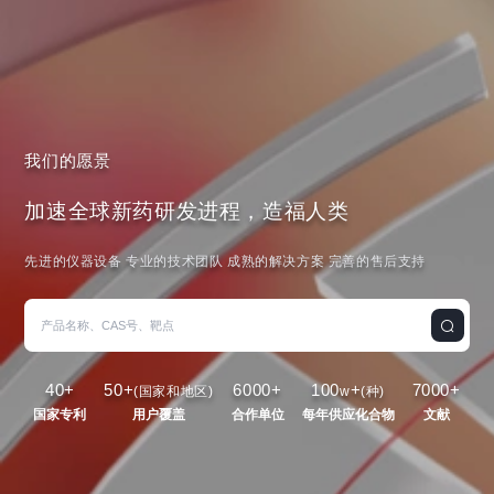
我们的愿景
加速全球新药研发进程，造福人类
先进的仪器设备 专业的技术团队 成熟的解决方案 完善的售后支持
40
+
50
+
6000
+
100
+
7000
+
(国家和地区)
w
(种)
国家专利
用户覆盖
合作单位
每年供应化合物
文献