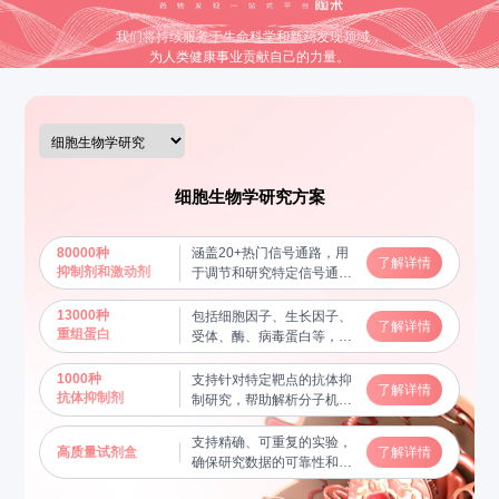
我们将持续服务于生命科学和新药发现领域，
为人类健康事业贡献自己的力量。
细胞生物学研究方案
80000种
涵盖20+热门信号通路，用
了解详情
抑制剂和激动剂
于调节和研究特定信号通路
的功能，揭示分子机制
13000种
包括细胞因子、生长因子、
了解详情
重组蛋白
受体、酶、病毒蛋白等，用
于蛋白质功能研究及相互作
用验证，帮助揭示关键生物
1000种
支持针对特定靶点的抗体抑
了解详情
学过程
抗体抑制剂
制研究，帮助解析分子机制
和信号通路
支持精确、可重复的实验，
高质量试剂盒
了解详情
确保研究数据的可靠性和稳
定性