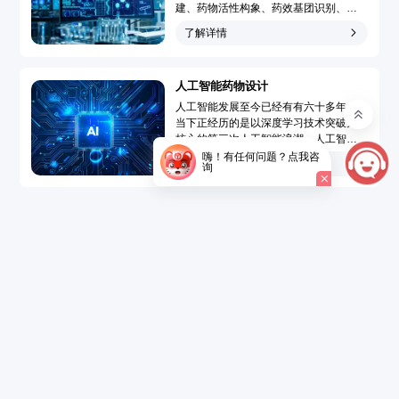
建、药物活性构象、药效基团识别、靶
点-药物作用模型模拟和药物三维定量构
了解详情
效关系分析，广泛地应用于先导化合物
发现和先导化合物优化的药物分子设计
过程，大大提高了药物设计水平、速度
人工智能药物设计
和成功率，使药物设计从基于偶然性趋
向于定向化和合理化。...
人工智能发展至今已经有有六十多年，
当下正经历的是以深度学习技术突破为
核心的第三次人工智能浪潮。人工智能
药物设计（Artificial Intelligence Drug
嗨！有任何问题？点我咨
了解详情
询
Design，AIDD）是指在创新药研发过程
中引入人工智能技术，结合大数据的精
准药物设计，以达到短时、低成本开发
新药的目的。...
了解详情