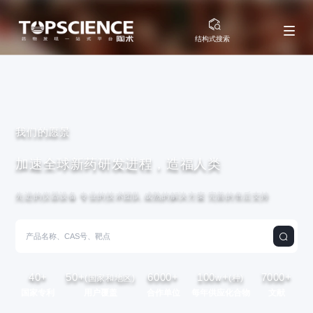
结构式搜索
我们的愿景
加速全球新药研发进程，造福人类
先进的仪器设备 专业的技术团队 成熟的解决方案 完善的售后支持
40
+
50
+
6000
+
100
+
7000
+
(国家和地区)
w
(种)
国家专利
用户覆盖
合作单位
每年供应化合物
文献