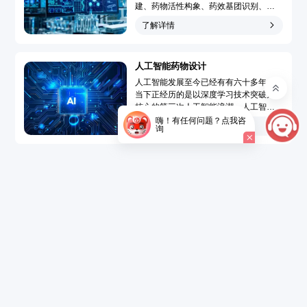
建、药物活性构象、药效基团识别、靶
点-药物作用模型模拟和药物三维定量构
了解详情
效关系分析，广泛地应用于先导化合物
发现和先导化合物优化的药物分子设计
过程，大大提高了药物设计水平、速度
人工智能药物设计
和成功率，使药物设计从基于偶然性趋
向于定向化和合理化。...
人工智能发展至今已经有有六十多年，
当下正经历的是以深度学习技术突破为
核心的第三次人工智能浪潮。人工智能
药物设计（Artificial Intelligence Drug
嗨！有任何问题？点我咨
了解详情
询
Design，AIDD）是指在创新药研发过程
中引入人工智能技术，结合大数据的精
准药物设计，以达到短时、低成本开发
新药的目的。...
了解详情