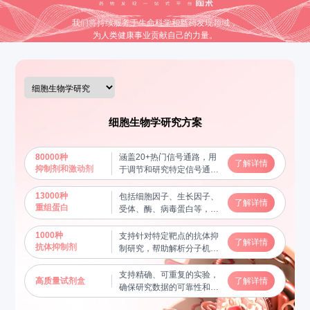
我们将持续服务于生命科学和新药发现领域，
为人类健康事业贡献自己的力量。
细胞生物学研究方案
80000种
涵盖20+热门信号通路，用
了解详情
抑制剂和激动剂
于调节和研究特定信号通路
的功能，揭示分子机制
13000种
包括细胞因子、生长因子、
了解详情
重组蛋白
受体、酶、病毒蛋白等，用
于蛋白质功能研究及相互作
用验证，帮助揭示关键生物
1000种
支持针对特定靶点的抗体抑
了解详情
学过程
抗体抑制剂
制研究，帮助解析分子机制
和信号通路
支持精确、可重复的实验，
高质量试剂盒
了解详情
确保研究数据的可靠性和稳
定性