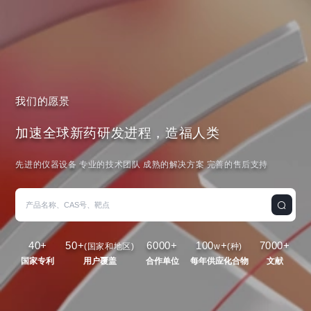
我们的愿景
加速全球新药研发进程，造福人类
先进的仪器设备 专业的技术团队 成熟的解决方案 完善的售后支持
40
+
50
+
6000
+
100
+
7000
+
(国家和地区)
w
(种)
国家专利
用户覆盖
合作单位
每年供应化合物
文献