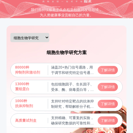
我们将持续服务于生命科学和新药发现领域，
为人类健康事业贡献自己的力量。
细胞生物学研究方案
80000种
涵盖20+热门信号通路，用
了解详情
抑制剂和激动剂
于调节和研究特定信号通路
的功能，揭示分子机制
13000种
包括细胞因子、生长因子、
了解详情
重组蛋白
受体、酶、病毒蛋白等，用
于蛋白质功能研究及相互作
用验证，帮助揭示关键生物
1000种
支持针对特定靶点的抗体抑
了解详情
学过程
抗体抑制剂
制研究，帮助解析分子机制
和信号通路
支持精确、可重复的实验，
高质量试剂盒
了解详情
确保研究数据的可靠性和稳
定性