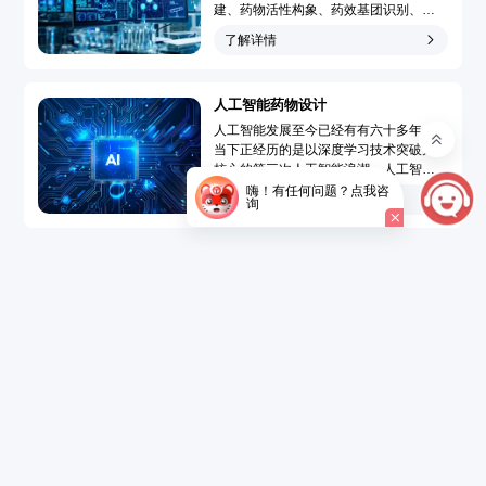
建、药物活性构象、药效基团识别、靶
点-药物作用模型模拟和药物三维定量构
了解详情
效关系分析，广泛地应用于先导化合物
发现和先导化合物优化的药物分子设计
过程，大大提高了药物设计水平、速度
人工智能药物设计
和成功率，使药物设计从基于偶然性趋
向于定向化和合理化。...
人工智能发展至今已经有有六十多年，
当下正经历的是以深度学习技术突破为
核心的第三次人工智能浪潮。人工智能
药物设计（Artificial Intelligence Drug
嗨！有任何问题？点我咨
了解详情
询
Design，AIDD）是指在创新药研发过程
中引入人工智能技术，结合大数据的精
准药物设计，以达到短时、低成本开发
新药的目的。...
了解详情