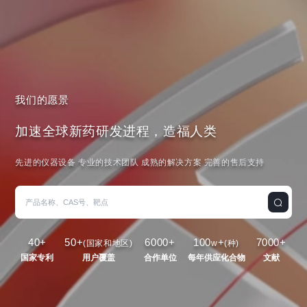
我们的愿景
加速全球新药研发进程，造福人类
先进的仪器设备 专业的技术团队 成熟的解决方案 完善的售后支持
40
+
50
+
6000
+
100
+
7000
+
(国家和地区)
w
(种)
国家专利
用户覆盖
合作单位
每年供应化合物
文献