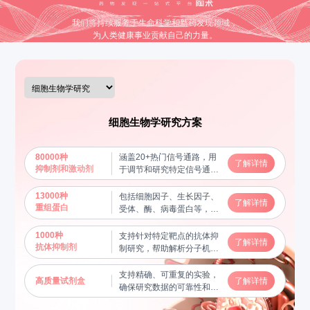
我们将持续服务于生命科学和新药发现领域，
为人类健康事业贡献自己的力量。
细胞生物学研究方案
80000种
涵盖20+热门信号通路，用
了解详情
抑制剂和激动剂
于调节和研究特定信号通路
的功能，揭示分子机制
13000种
包括细胞因子、生长因子、
了解详情
重组蛋白
受体、酶、病毒蛋白等，用
于蛋白质功能研究及相互作
用验证，帮助揭示关键生物
1000种
支持针对特定靶点的抗体抑
了解详情
学过程
抗体抑制剂
制研究，帮助解析分子机制
和信号通路
支持精确、可重复的实验，
高质量试剂盒
了解详情
确保研究数据的可靠性和稳
定性