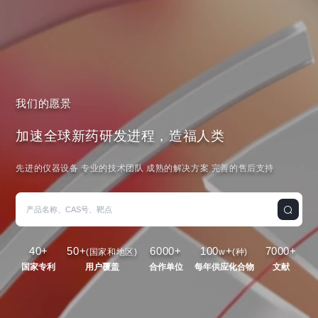
我们的愿景
加速全球新药研发进程，造福人类
先进的仪器设备 专业的技术团队 成熟的解决方案 完善的售后支持
40
+
50
+
6000
+
100
+
7000
+
(国家和地区)
w
(种)
国家专利
用户覆盖
合作单位
每年供应化合物
文献