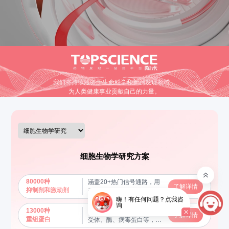
我们将持续服务于生命科学和新药发现领域，
为人类健康事业贡献自己的力量。
细胞生物学研究方案
80000种
涵盖20+热门信号通路，用
了解详情
抑制剂和激动剂
于调节和研究特定信号通路
嗨！有任何问题？点我咨
的功能，揭示分子机制
询
13000种
包括细胞因子、生长因子、
了解详情
重组蛋白
受体、酶、病毒蛋白等，用