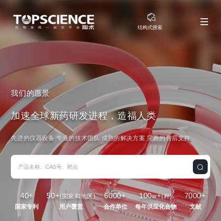
结构式搜索
我们的愿景
加速全球新药研发进程，造福人类
先进的仪器设备 专业的技术团队 成熟的解决方案 完善的售后支持
40
+
50
+
6000
+
100
+
7000
+
(国家和地区)
w
(种)
国家专利
用户覆盖
合作单位
每年供应化合物
文献