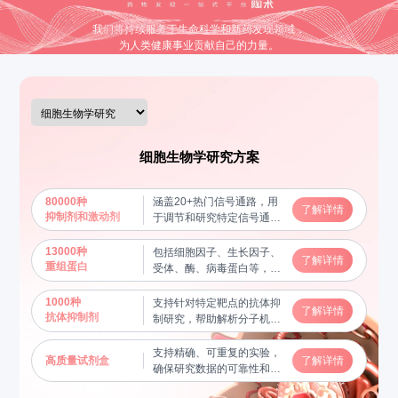
我们将持续服务于生命科学和新药发现领域，
为人类健康事业贡献自己的力量。
细胞生物学研究方案
80000种
涵盖20+热门信号通路，用
了解详情
抑制剂和激动剂
于调节和研究特定信号通路
的功能，揭示分子机制
13000种
包括细胞因子、生长因子、
了解详情
重组蛋白
受体、酶、病毒蛋白等，用
于蛋白质功能研究及相互作
用验证，帮助揭示关键生物
1000种
支持针对特定靶点的抗体抑
了解详情
学过程
抗体抑制剂
制研究，帮助解析分子机制
和信号通路
支持精确、可重复的实验，
高质量试剂盒
了解详情
确保研究数据的可靠性和稳
定性