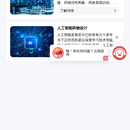
建、药物活性构象、药效基团识别、靶
点-药物作用模型模拟和药物三维定量构
了解详情
效关系分析，广泛地应用于先导化合物
发现和先导化合物优化的药物分子设计
过程，大大提高了药物设计水平、速度
人工智能药物设计
和成功率，使药物设计从基于偶然性趋
向于定向化和合理化。...
人工智能发展至今已经有有六十多年，
当下正经历的是以深度学习技术突破为
核心的第三次人工智能浪潮。人工智能
药物设计（Artificial Intelligence Drug
嗨！有任何问题？点我咨
了解详情
询
Design，AIDD）是指在创新药研发过程
中引入人工智能技术，结合大数据的精
准药物设计，以达到短时、低成本开发
新药的目的。...
了解详情