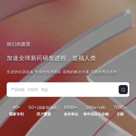
我们的愿景
加速全球新药研发进程，造福人类
先进的仪器设备 专业的技术团队 成熟的解决方案 完善的售后支持
40
+
50
+
6000
+
100
+
7000
+
(国家和地区)
w
(种)
国家专利
用户覆盖
合作单位
每年供应化合物
文献