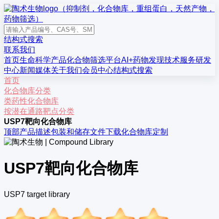
结构式搜索
联系我们
首页
生命科学产品
化合物筛选平台
AI+药物发现
技术服务
研发
中心
新闻媒体
关于我们
会员中心
结构式搜索
首页
化合物库分类
类药性化合物库
按潜在通路靶点分类
USP7靶向化合物库
顶部
产品描述
包装和储存
文件下载
化合物库定制
USP7靶向化合物库
USP7 target library