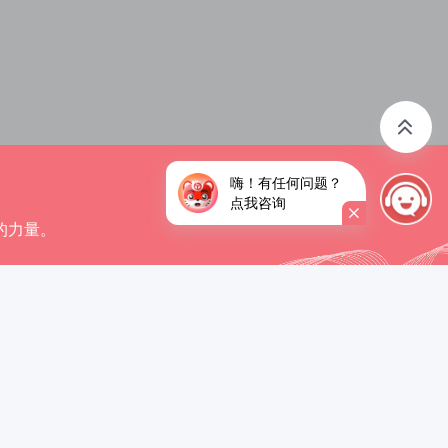
嗨！有任何问题？
点我咨询
的力量。
+
7000
+
(种)