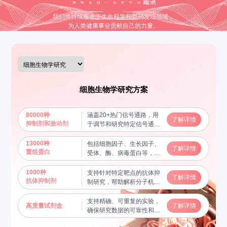
我们将持续服务于生命科学和新药发现领域，
为人类健康事业贡献自己的力量。
细胞生物学研究方案
80000种
涵盖20+热门信号通路，用
了解详情
抑制剂和激动剂
于调节和研究特定信号通路
的功能，揭示分子机制
13000种
包括细胞因子、生长因子、
了解详情
重组蛋白
受体、酶、病毒蛋白等，用
于蛋白质功能研究及相互作
用验证，帮助揭示关键生物
1000种
支持针对特定靶点的抗体抑
了解详情
学过程
抗体抑制剂
制研究，帮助解析分子机制
和信号通路
支持精确、可重复的实验，
高质量试剂盒
了解详情
确保研究数据的可靠性和稳
定性