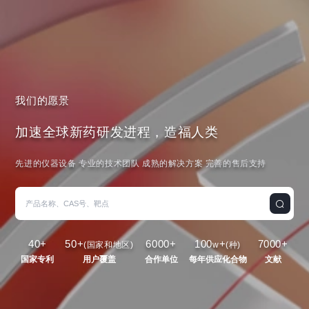
我们的愿景
加速全球新药研发进程，造福人类
先进的仪器设备 专业的技术团队 成熟的解决方案 完善的售后支持
40
+
50
+
6000
+
100
+
7000
+
(国家和地区)
w
(种)
国家专利
用户覆盖
合作单位
每年供应化合物
文献