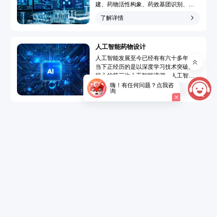
建、药物活性构象、药效基团识别、靶
点-药物作用模型模拟和药物三维定量构
了解详情
效关系分析，广泛地应用于先导化合物
发现和先导化合物优化的药物分子设计
过程，大大提高了药物设计水平、速度
人工智能药物设计
和成功率，使药物设计从基于偶然性趋
向于定向化和合理化。...
人工智能发展至今已经有有六十多年，
当下正经历的是以深度学习技术突破为
核心的第三次人工智能浪潮。人工智能
药物设计（Artificial Intelligence Drug
嗨！有任何问题？点我咨
了解详情
询
Design，AIDD）是指在创新药研发过程
中引入人工智能技术，结合大数据的精
准药物设计，以达到短时、低成本开发
新药的目的。...
了解详情