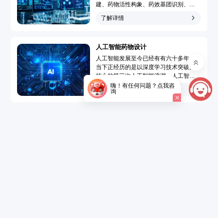
建、药物活性构象、药效基团识别、靶
点-药物作用模型模拟和药物三维定量构
了解详情
效关系分析，广泛地应用于先导化合物
发现和先导化合物优化的药物分子设计
过程，大大提高了药物设计水平、速度
人工智能药物设计
和成功率，使药物设计从基于偶然性趋
向于定向化和合理化。...
人工智能发展至今已经有有六十多年，
当下正经历的是以深度学习技术突破为
核心的第三次人工智能浪潮。人工智能
药物设计（Artificial Intelligence Drug
嗨！有任何问题？点我咨
了解详情
询
Design，AIDD）是指在创新药研发过程
中引入人工智能技术，结合大数据的精
准药物设计，以达到短时、低成本开发
新药的目的。...
了解详情