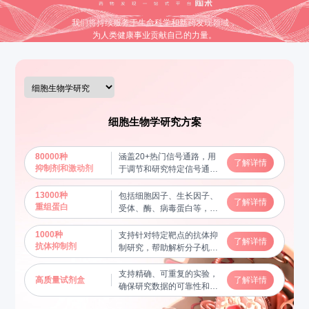
我们将持续服务于生命科学和新药发现领域，
为人类健康事业贡献自己的力量。
细胞生物学研究方案
80000种
涵盖20+热门信号通路，用
了解详情
抑制剂和激动剂
于调节和研究特定信号通路
的功能，揭示分子机制
13000种
包括细胞因子、生长因子、
了解详情
重组蛋白
受体、酶、病毒蛋白等，用
于蛋白质功能研究及相互作
用验证，帮助揭示关键生物
1000种
支持针对特定靶点的抗体抑
了解详情
学过程
抗体抑制剂
制研究，帮助解析分子机制
和信号通路
支持精确、可重复的实验，
高质量试剂盒
了解详情
确保研究数据的可靠性和稳
定性