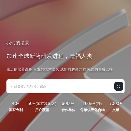
我们的愿景
加速全球新药研发进程，造福人类
先进的仪器设备 专业的技术团队 成熟的解决方案 完善的售后支持
40
+
50
+
6000
+
100
+
7000
+
(国家和地区)
w
(种)
国家专利
用户覆盖
合作单位
每年供应化合物
文献