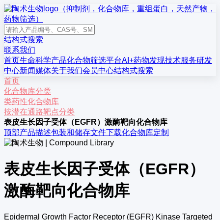
结构式搜索
联系我们
首页
生命科学产品
化合物筛选平台
AI+药物发现
技术服务
研发
中心
新闻媒体
关于我们
会员中心
结构式搜索
首页
化合物库分类
类药性化合物库
按潜在通路靶点分类
表皮生长因子受体（EGFR）激酶靶向化合物库
顶部
产品描述
包装和储存
文件下载
化合物库定制
表皮生长因子受体（EGFR）
激酶靶向化合物库
Epidermal Growth Factor Receptor (EGFR) Kinase Targeted