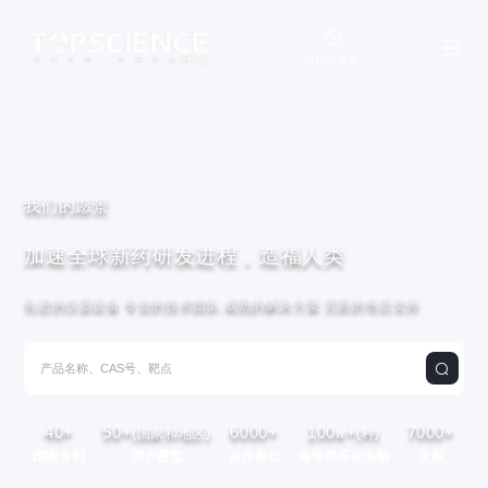
结构式搜索
我们的愿景
加速全球新药研发进程，造福人类
先进的仪器设备 专业的技术团队 成熟的解决方案 完善的售后支持
40
+
50
+
6000
+
100
+
7000
+
(国家和地区)
w
(种)
国家专利
用户覆盖
合作单位
每年供应化合物
文献