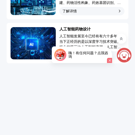
建、药物活性构象、药效基团识别、靶
点-药物作用模型模拟和药物三维定量构
了解详情
效关系分析，广泛地应用于先导化合物
发现和先导化合物优化的药物分子设计
过程，大大提高了药物设计水平、速度
人工智能药物设计
和成功率，使药物设计从基于偶然性趋
向于定向化和合理化。...
人工智能发展至今已经有有六十多年，
当下正经历的是以深度学习技术突破为
核心的第三次人工智能浪潮。人工智能
药物设计（Artificial Intelligence Drug
嗨！有任何问题？点我咨
了解详情
询
Design，AIDD）是指在创新药研发过程
中引入人工智能技术，结合大数据的精
准药物设计，以达到短时、低成本开发
新药的目的。...
了解详情