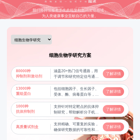
我们将持续服务于生命科学和新药发现领域，
为人类健康事业贡献自己的力量。
细胞生物学研究方案
80000种
涵盖20+热门信号通路，用
了解详情
抑制剂和激动剂
于调节和研究特定信号通路
的功能，揭示分子机制
13000种
包括细胞因子、生长因子、
了解详情
重组蛋白
受体、酶、病毒蛋白等，用
于蛋白质功能研究及相互作
用验证，帮助揭示关键生物
1000种
支持针对特定靶点的抗体抑
了解详情
学过程
抗体抑制剂
制研究，帮助解析分子机制
和信号通路
支持精确、可重复的实验，
高质量试剂盒
了解详情
确保研究数据的可靠性和稳
定性