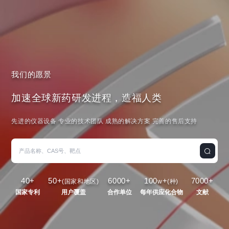
我们的愿景
加速全球新药研发进程，造福人类
先进的仪器设备 专业的技术团队 成熟的解决方案 完善的售后支持
40
+
50
+
6000
+
100
+
7000
+
(国家和地区)
w
(种)
国家专利
用户覆盖
合作单位
每年供应化合物
文献