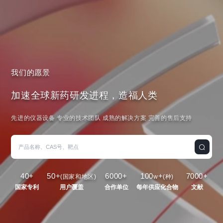
我们的愿景
加速全球新药研发进程，造福人类
先进的仪器设备 专业的技术团队 成熟的解决方案 完善的售后支持
40
+
50
+
6000
+
100
+
7000
+
(国家和地区)
w
(种)
国家专利
用户覆盖
合作单位
每年供应化合物
文献