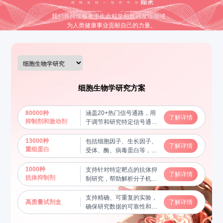
我们将持续服务于生命科学和新药发现领域，
为人类健康事业贡献自己的力量。
细胞生物学研究方案
80000种
涵盖20+热门信号通路，用
了解详情
抑制剂和激动剂
于调节和研究特定信号通路
的功能，揭示分子机制
13000种
包括细胞因子、生长因子、
了解详情
重组蛋白
受体、酶、病毒蛋白等，用
于蛋白质功能研究及相互作
用验证，帮助揭示关键生物
1000种
支持针对特定靶点的抗体抑
了解详情
学过程
抗体抑制剂
制研究，帮助解析分子机制
和信号通路
支持精确、可重复的实验，
高质量试剂盒
了解详情
确保研究数据的可靠性和稳
定性