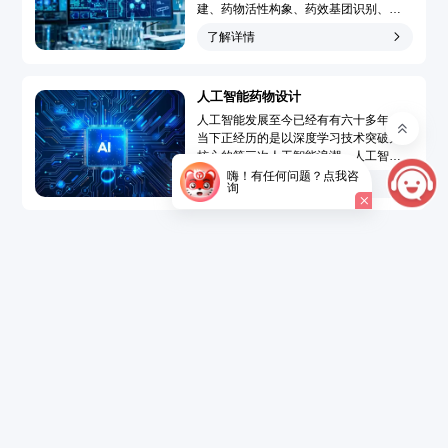
建、药物活性构象、药效基团识别、靶
点-药物作用模型模拟和药物三维定量构
了解详情
效关系分析，广泛地应用于先导化合物
发现和先导化合物优化的药物分子设计
过程，大大提高了药物设计水平、速度
人工智能药物设计
和成功率，使药物设计从基于偶然性趋
向于定向化和合理化。...
人工智能发展至今已经有有六十多年，
当下正经历的是以深度学习技术突破为
核心的第三次人工智能浪潮。人工智能
药物设计（Artificial Intelligence Drug
嗨！有任何问题？点我咨
了解详情
询
Design，AIDD）是指在创新药研发过程
中引入人工智能技术，结合大数据的精
准药物设计，以达到短时、低成本开发
新药的目的。...
了解详情