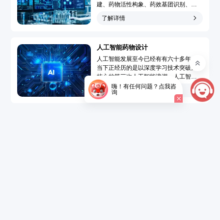
建、药物活性构象、药效基团识别、靶
点-药物作用模型模拟和药物三维定量构
了解详情
效关系分析，广泛地应用于先导化合物
发现和先导化合物优化的药物分子设计
过程，大大提高了药物设计水平、速度
人工智能药物设计
和成功率，使药物设计从基于偶然性趋
向于定向化和合理化。...
人工智能发展至今已经有有六十多年，
当下正经历的是以深度学习技术突破为
核心的第三次人工智能浪潮。人工智能
药物设计（Artificial Intelligence Drug
嗨！有任何问题？点我咨
了解详情
询
Design，AIDD）是指在创新药研发过程
中引入人工智能技术，结合大数据的精
准药物设计，以达到短时、低成本开发
新药的目的。...
了解详情