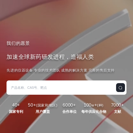
我们的愿景
加速全球新药研发进程，造福人类
先进的仪器设备 专业的技术团队 成熟的解决方案 完善的售后支持
40
+
50
+
6000
+
100
+
7000
+
(国家和地区)
w
(种)
国家专利
用户覆盖
合作单位
每年供应化合物
文献