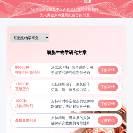
我们将持续服务于生命科学和新药发现领域，
为人类健康事业贡献自己的力量。
细胞生物学研究方案
80000种
涵盖20+热门信号通路，用
了解详情
抑制剂和激动剂
于调节和研究特定信号通路
的功能，揭示分子机制
13000种
包括细胞因子、生长因子、
了解详情
重组蛋白
受体、酶、病毒蛋白等，用
于蛋白质功能研究及相互作
用验证，帮助揭示关键生物
1000种
支持针对特定靶点的抗体抑
了解详情
学过程
抗体抑制剂
制研究，帮助解析分子机制
和信号通路
支持精确、可重复的实验，
高质量试剂盒
了解详情
确保研究数据的可靠性和稳
定性