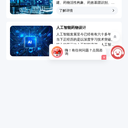
建、药物活性构象、药效基团识别、靶
点-药物作用模型模拟和药物三维定量构
了解详情
效关系分析，广泛地应用于先导化合物
发现和先导化合物优化的药物分子设计
过程，大大提高了药物设计水平、速度
人工智能药物设计
和成功率，使药物设计从基于偶然性趋
向于定向化和合理化。...
人工智能发展至今已经有有六十多年，
当下正经历的是以深度学习技术突破为
核心的第三次人工智能浪潮。人工智能
药物设计（Artificial Intelligence Drug
嗨！有任何问题？点我咨
了解详情
询
Design，AIDD）是指在创新药研发过程
中引入人工智能技术，结合大数据的精
准药物设计，以达到短时、低成本开发
新药的目的。...
了解详情