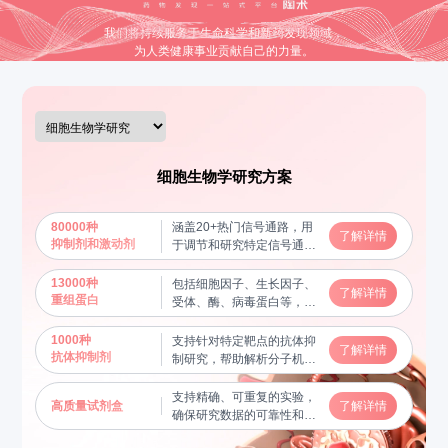
我们将持续服务于生命科学和新药发现领域，
为人类健康事业贡献自己的力量。
细胞生物学研究方案
80000种
涵盖20+热门信号通路，用
了解详情
抑制剂和激动剂
于调节和研究特定信号通路
的功能，揭示分子机制
13000种
包括细胞因子、生长因子、
了解详情
重组蛋白
受体、酶、病毒蛋白等，用
于蛋白质功能研究及相互作
用验证，帮助揭示关键生物
1000种
支持针对特定靶点的抗体抑
了解详情
学过程
抗体抑制剂
制研究，帮助解析分子机制
和信号通路
支持精确、可重复的实验，
高质量试剂盒
了解详情
确保研究数据的可靠性和稳
定性