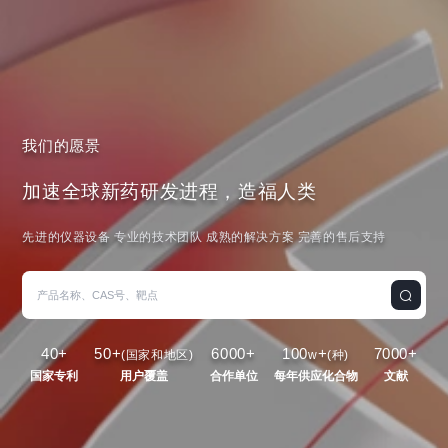
我们的愿景
加速全球新药研发进程，造福人类
先进的仪器设备 专业的技术团队 成熟的解决方案 完善的售后支持
40
+
50
+
6000
+
100
+
7000
+
(国家和地区)
w
(种)
国家专利
用户覆盖
合作单位
每年供应化合物
文献