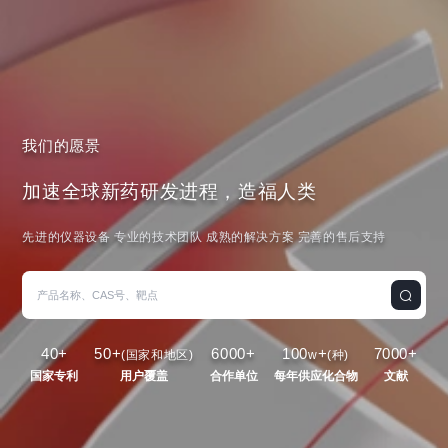
我们的愿景
加速全球新药研发进程，造福人类
先进的仪器设备 专业的技术团队 成熟的解决方案 完善的售后支持
40
+
50
+
6000
+
100
+
7000
+
(国家和地区)
w
(种)
国家专利
用户覆盖
合作单位
每年供应化合物
文献