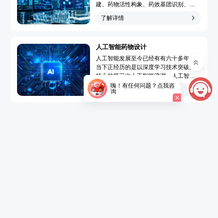
建、药物活性构象、药效基团识别、靶
点-药物作用模型模拟和药物三维定量构
了解详情
效关系分析，广泛地应用于先导化合物
发现和先导化合物优化的药物分子设计
过程，大大提高了药物设计水平、速度
人工智能药物设计
和成功率，使药物设计从基于偶然性趋
向于定向化和合理化。...
人工智能发展至今已经有有六十多年，
当下正经历的是以深度学习技术突破为
核心的第三次人工智能浪潮。人工智能
药物设计（Artificial Intelligence Drug
嗨！有任何问题？点我咨
了解详情
询
Design，AIDD）是指在创新药研发过程
中引入人工智能技术，结合大数据的精
准药物设计，以达到短时、低成本开发
新药的目的。...
了解详情