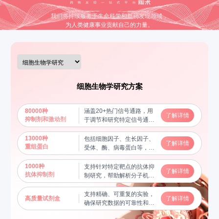
我们将持续服务于生命科学和新药发现领域，
为人类健康事业贡献自己的力量。
细胞生物学研究方案
80000种
涵盖20+热门信号通路，用
了解详情
抑制剂和激动剂
于调节和研究特定信号通路
的功能，揭示分子机制
13000种
包括细胞因子、生长因子、
了解详情
重组蛋白
受体、酶、病毒蛋白等，用
于蛋白质功能研究及相互作
用验证，帮助揭示关键生物
1000种
支持针对特定靶点的抗体抑
了解详情
学过程
抗体抑制剂
制研究，帮助解析分子机制
和信号通路
支持精确、可重复的实验，
高质量试剂盒
了解详情
确保研究数据的可靠性和稳
定性