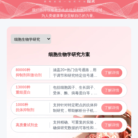
我们将持续服务于生命科学和新药发现领域，
为人类健康事业贡献自己的力量。
细胞生物学研究方案
80000种
涵盖20+热门信号通路，用
了解详情
抑制剂和激动剂
于调节和研究特定信号通路
的功能，揭示分子机制
13000种
包括细胞因子、生长因子、
了解详情
重组蛋白
受体、酶、病毒蛋白等，用
于蛋白质功能研究及相互作
用验证，帮助揭示关键生物
1000种
支持针对特定靶点的抗体抑
了解详情
学过程
抗体抑制剂
制研究，帮助解析分子机制
和信号通路
支持精确、可重复的实验，
高质量试剂盒
了解详情
确保研究数据的可靠性和稳
定性