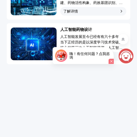
建、药物活性构象、药效基团识别、靶
点-药物作用模型模拟和药物三维定量构
了解详情
效关系分析，广泛地应用于先导化合物
发现和先导化合物优化的药物分子设计
过程，大大提高了药物设计水平、速度
人工智能药物设计
和成功率，使药物设计从基于偶然性趋
向于定向化和合理化。...
人工智能发展至今已经有有六十多年，
当下正经历的是以深度学习技术突破为
核心的第三次人工智能浪潮。人工智能
药物设计（Artificial Intelligence Drug
嗨！有任何问题？点我咨
了解详情
询
Design，AIDD）是指在创新药研发过程
中引入人工智能技术，结合大数据的精
准药物设计，以达到短时、低成本开发
新药的目的。...
了解详情