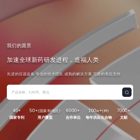
我们的愿景
加速全球新药研发进程，造福人类
先进的仪器设备 专业的技术团队 成熟的解决方案 完善的售后支持
40
+
50
+
6000
+
100
+
7000
+
(国家和地区)
w
(种)
国家专利
用户覆盖
合作单位
每年供应化合物
文献