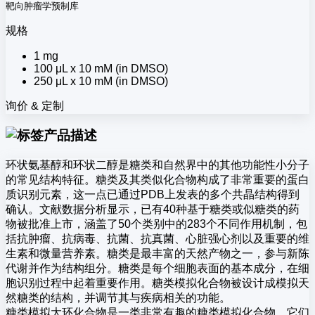
靶向肿瘤学预制库
规格
1 mg
100 μL x 10 mM (in DMSO)
250 μL x 10 mM (in DMSO)
询价 & 定制
产品描述
环状氨基醇和环状二醇是糖类和自然界中的其他功能性小分子
的常见结构特征。糖类及其类似化合物构成了非常重要的蛋白
质识别元素，这一点已通过PDB上发表的多个共晶结构得到
确认。文献数据分析显示，已有40种基于糖类或似糖类的药
物被批准上市，涵盖了50个类别中的283个不同作用机制，包
括抗肿瘤、抗病毒、抗菌、抗真菌、心脏强心剂以及重要的维
生素和微量营养素。糖类是最丰富的天然产物之一，参与新陈
代谢并作为结构组分。糖类是每个细胞表面的基本成分，在细
胞识别过程中起着重要作用。糖类模拟化合物被设计成模拟天
然糖类的结构，并调节其与疾病相关的功能。
糖类模拟大环化合物是一类非常有趣的糖类模拟化合物，它们