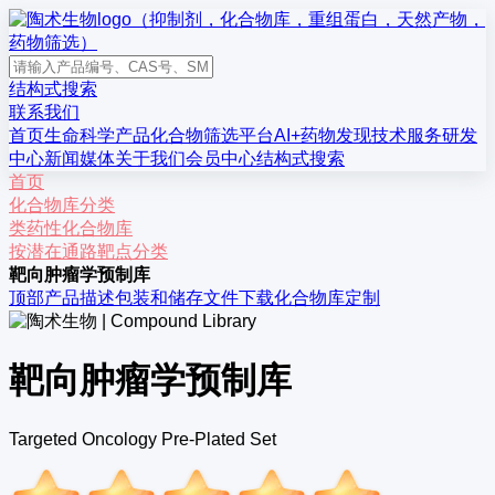
结构式搜索
联系我们
首页
生命科学产品
化合物筛选平台
AI+药物发现
技术服务
研发
中心
新闻媒体
关于我们
会员中心
结构式搜索
首页
化合物库分类
类药性化合物库
按潜在通路靶点分类
靶向肿瘤学预制库
顶部
产品描述
包装和储存
文件下载
化合物库定制
靶向肿瘤学预制库
Targeted Oncology Pre-Plated Set