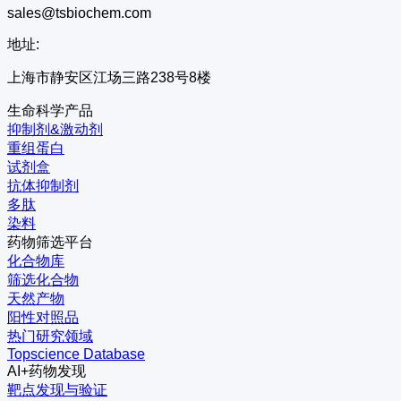
sales@tsbiochem.com
地址:
上海市静安区江场三路238号8楼
生命科学产品
抑制剂&激动剂
重组蛋白
试剂盒
抗体抑制剂
多肽
染料
药物筛选平台
化合物库
筛选化合物
天然产物
阳性对照品
热门研究领域
Topscience Database
AI+药物发现
靶点发现与验证