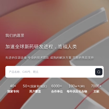
我们的愿景
加速全球新药研发进程，造福人类
先进的仪器设备 专业的技术团队 成熟的解决方案 完善的售后支持
40
+
50
+
6000
+
100
+
7000
+
(国家和地区)
w
(种)
国家专利
用户覆盖
合作单位
每年供应化合物
文献