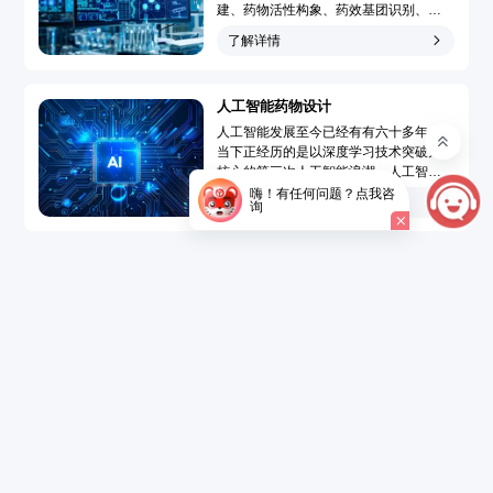
建、药物活性构象、药效基团识别、靶
点-药物作用模型模拟和药物三维定量构
了解详情
效关系分析，广泛地应用于先导化合物
发现和先导化合物优化的药物分子设计
过程，大大提高了药物设计水平、速度
人工智能药物设计
和成功率，使药物设计从基于偶然性趋
向于定向化和合理化。...
人工智能发展至今已经有有六十多年，
当下正经历的是以深度学习技术突破为
核心的第三次人工智能浪潮。人工智能
药物设计（Artificial Intelligence Drug
嗨！有任何问题？点我咨
了解详情
询
Design，AIDD）是指在创新药研发过程
中引入人工智能技术，结合大数据的精
准药物设计，以达到短时、低成本开发
新药的目的。...
了解详情