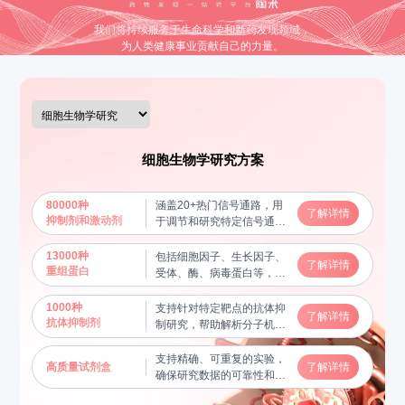
我们将持续服务于生命科学和新药发现领域，
为人类健康事业贡献自己的力量。
细胞生物学研究方案
80000种
涵盖20+热门信号通路，用
了解详情
抑制剂和激动剂
于调节和研究特定信号通路
的功能，揭示分子机制
13000种
包括细胞因子、生长因子、
了解详情
重组蛋白
受体、酶、病毒蛋白等，用
于蛋白质功能研究及相互作
用验证，帮助揭示关键生物
1000种
支持针对特定靶点的抗体抑
了解详情
学过程
抗体抑制剂
制研究，帮助解析分子机制
和信号通路
支持精确、可重复的实验，
高质量试剂盒
了解详情
确保研究数据的可靠性和稳
定性