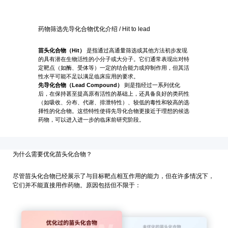
药物筛选先导化合物优化介绍 / Hit to lead
苗头化合物（Hit）
是指通过高通量筛选或其他方法初步发现
的具有潜在生物活性的小分子或大分子。它们通常表现出对特
定靶点（如酶、受体等）一定的结合能力或抑制作用，但其活
性水平可能不足以满足临床应用的要求。
先导化合物（Lead Compound）
则是指经过一系列优化
后，在保持甚至提高原有活性的基础上，还具备良好的类药性
（如吸收、分布、代谢、排泄特性）、较低的毒性和较高的选
择性的化合物。这些特性使得先导化合物更接近于理想的候选
药物，可以进入进一步的临床前研究阶段。
为什么需要优化苗头化合物？
尽管苗头化合物已经展示了与目标靶点相互作用的能力，但在许多情况下，
它们并不能直接用作药物。原因包括但不限于：